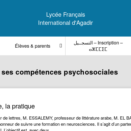
Lycée Français
International d'Agadir
التسجــيل – Inscription –
Élèves & parents
ⴰⵣⵎⵎⵉⵎ
r ses compétences psychosociales
, la pratique
de lettres, M. ESSALEMY, professeur de littérature arabe, M. EL 
onneur de suivre une formation en neurosciences. Il s’agit d’un partena
 L’objectif est, avec deux…