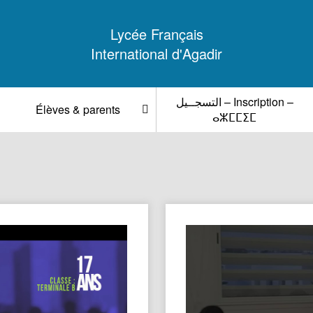
Lycée Français
International d'Agadir
التسجــيل – Inscription –
Élèves & parents
ⴰⵣⵎⵎⵉⵎ