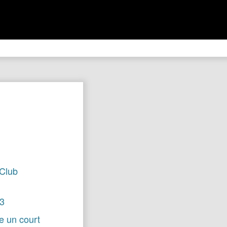
 Club
23
re un court