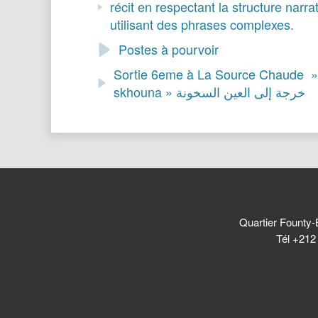
récit en respectant la structure narra
utilisant des phrases complexes.
Postes à pourvoir
Sortie 6eme à La Source Chaude »
skhouna » خرجة إلى العين السخونة
Quartier Founty-
Tél +212 