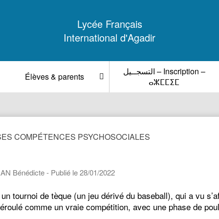
Lycée Français
International d'Agadir
التسجــيل – Inscription –
Élèves & parents
ⴰⵣⵎⵎⵉⵎ
 SES COMPÉTENCES PSYCHOSOCIALES
AN Bénédicte - Publié le 28/01/2022
n tournoi de tèque (un jeu dérivé du baseball), qui a vu s’a
 déroulé comme un vraie compétition, avec une phase de pou