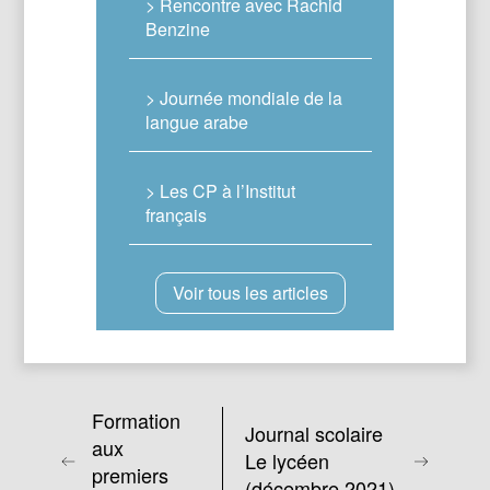
> Rencontre avec Rachid
Benzine
> Journée mondiale de la
langue arabe
> Les CP à l’Institut
français
Voir tous les articles
Formation
Journal scolaire
aux
Le lycéen
premiers
(décembre 2021)