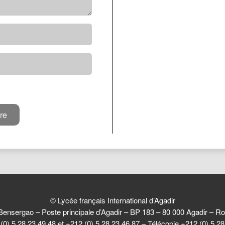
© Lycée français International d’Agadir
Bensergao – Poste principale d’Agadir – BP 183 – 80 000 Agadir –
(0) 5 28 23 49 48 et +212 (0) 5 28 23 46 87 – Télécopie +212 (0) 5 2