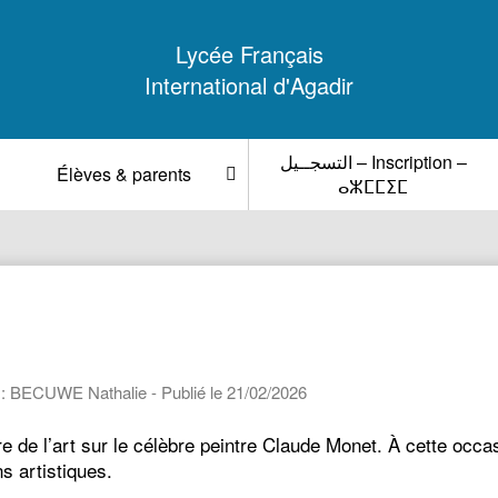
Lycée Français
International d'Agadir
التسجــيل – Inscription –
Élèves & parents
ⴰⵣⵎⵎⵉⵎ
 : BECUWE Nathalie - Publié le 21/02/2026
ire de l’art sur le célèbre peintre Claude Monet. À cette occa
s artistiques.