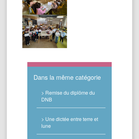
Dans la même catégorie
> Remise du diplôme du
DNB
> Une dictée entre terre et
lune