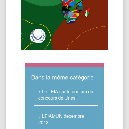
Dans la même catégorie
> Le LFIA sur le podium du
concours de Unes!
> LFIAMUN décembre
2018