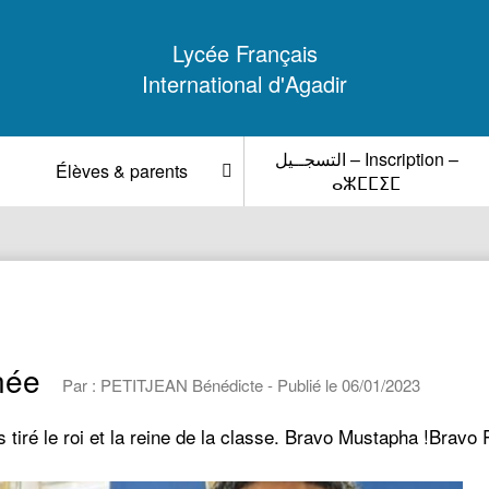
Lycée Français
International d'Agadir
التسجــيل – Inscription –
Élèves & parents
ⴰⵣⵎⵎⵉⵎ
née
Par : PETITJEAN Bénédicte - Publié le 06/01/2023
 tiré le roi et la reine de la classe. Bravo Mustapha !Brav