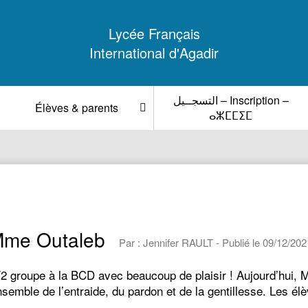
Lycée Français
International d'Agadir
التسجــيل – Inscription –
Élèves & parents
ⴰⵣⵎⵎⵉⵎ
Mme Outaleb
Par : Jennifer RAULT - Publié le 09/12/202
 groupe à la BCD avec beaucoup de plaisir ! Aujourd’hui, M
emble de l’entraide, du pardon et de la gentillesse. Les élè