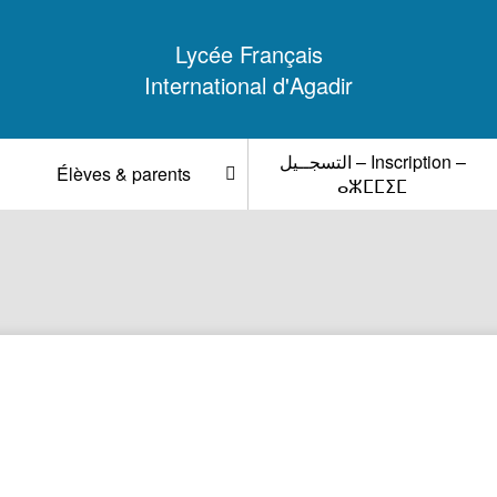
Lycée Français
International d'Agadir
التسجــيل – Inscription –
Élèves & parents
ⴰⵣⵎⵎⵉⵎ