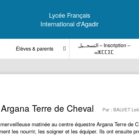
Lycée Français
International d'Agadir
التسجــيل – Inscription –
Élèves & parents
ⴰⵣⵎⵎⵉⵎ
e Argana Terre de Cheval
Par : BALVET Leila
 merveilleuse matinée au centre équestre Argana Terre de Ch
nt les nourrir, les soigner et les équiper. Ils ont ensuite p