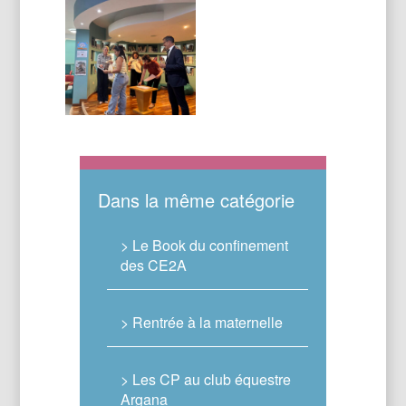
Dans la même catégorie
> Le Book du confinement
des CE2A
> Rentrée à la maternelle
> Les CP au club équestre
Argana