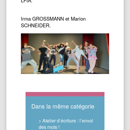
LFIA.
Irma GROSSMANN et Marion
SCHNEIDER.
Dans la même catégorie
> Atelier d’écriture : l’envol
des mots !