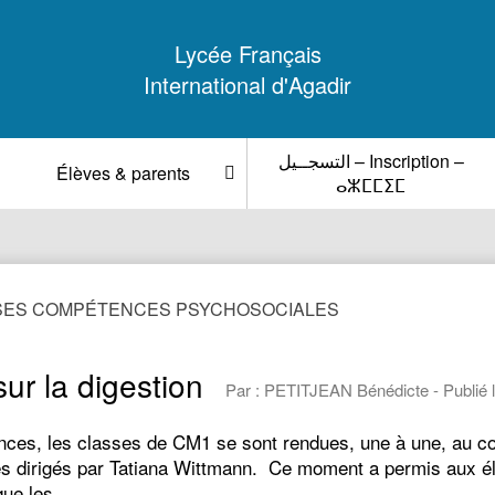
Lycée Français
International d'Agadir
التسجــيل – Inscription –
Élèves & parents
ⴰⵣⵎⵎⵉⵎ
 SES COMPÉTENCES PSYCHOSOCIALES
ur la digestion
Par : PETITJEAN Bénédicte - Publié 
es, les classes de CM1 se sont rendues, une à une, au coll
ues dirigés par Tatiana Wittmann. Ce moment a permis aux él
ique les…