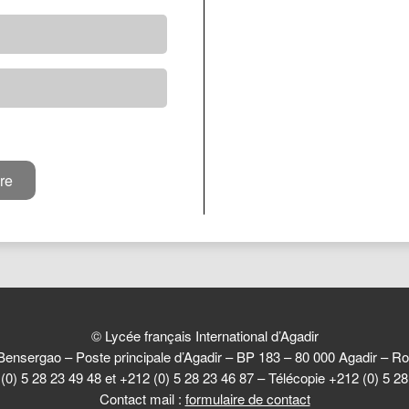
© Lycée français International d’Agadir
Bensergao – Poste principale d’Agadir – BP 183 – 80 000 Agadir –
(0) 5 28 23 49 48 et +212 (0) 5 28 23 46 87 – Télécopie +212 (0) 5 2
Contact mail :
formulaire de contact