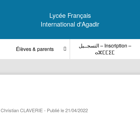
Lycée Français
International d'Agadir
التسجــيل – Inscription –
Élèves & parents
ⴰⵣⵎⵎⵉⵎ
: Christian CLAVERIE - Publié le 21/04/2022