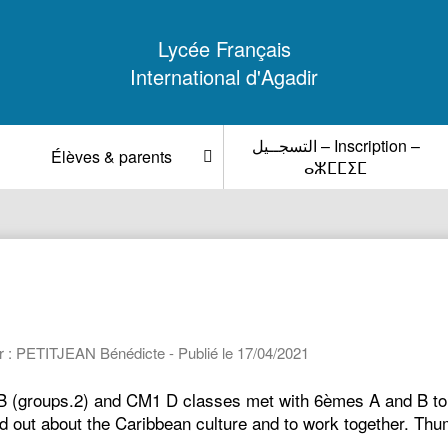
Lycée Français
International d'Agadir
التسجــيل – Inscription –
Élèves & parents
ⴰⵣⵎⵎⵉⵎ
r : PETITJEAN Bénédicte - Publié le 17/04/2021
 (groups.2) and CM1 D classes met with 6èmes A and B to 
find out about the Caribbean culture and to work together. T