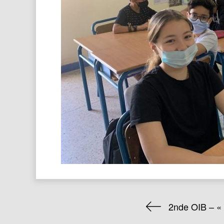
2nde OIB – « 