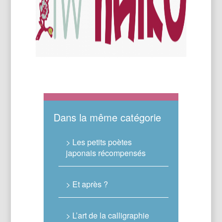
Dans la même catégorie
> Les petits poètes
japonais récompensés
> Et après ?
> L’art de la calligraphie