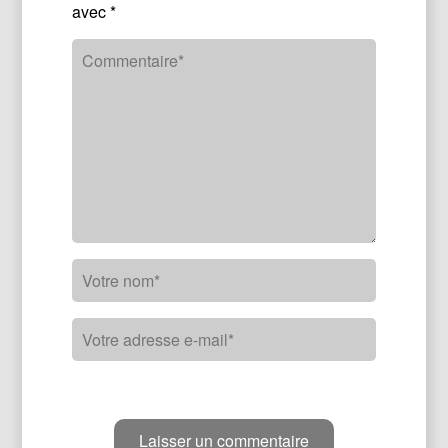
avec
*