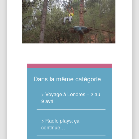
Dans la même catégorie
> Voyage à Londres – 2 au
9 avril
> Radio plays: ça
continue…