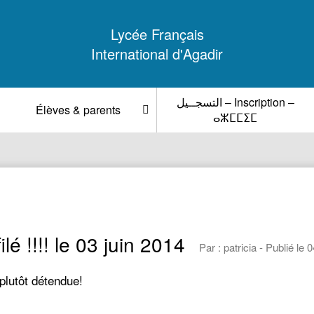
Lycée Français
International d'Agadir
التسجــيل – Inscription –
Élèves & parents
ⴰⵣⵎⵎⵉⵎ
ilé !!!! le 03 juin 2014
Par : patricia - Publié le
plutôt détendue!