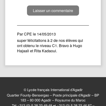
Par
CPE
le 14/05/2013
super félicitations à 2 de nos élèves qui
ont obtenu le niveau C1. Bravo à Hugo
Hajaali et Rita Kadaoui.
© Lycée français International d’Agadir
Quartier Founty-Bensergao – Poste principale d’Agadir – BP
183 – 80 000 Agadir – Royaume du Maroc
Tél +212 (0) 5 28 23 49 48 et +212 (0) 5 28 23 46 87 –