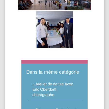
Dans la même catégorie
> Atelier de danse avec
Eric Oberdorff,
chorégraphe