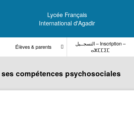
Lycée Français
International d'Agadir
التسجــيل – Inscription –
Élèves & parents
ⴰⵣⵎⵎⵉⵎ
r ses compétences psychosociales