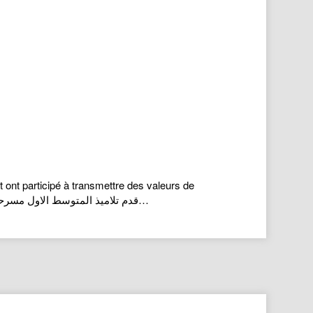
ont participé à transmettre des valeurs de
vivre ensemble et d’esprit d’équipe . قدم تلاميذ المتوسط الاول مسرحية تحت عنوان » أحلام الغابة السعيدة » أبانوا من خلالها عن روح جماعية وعن مبادئ…