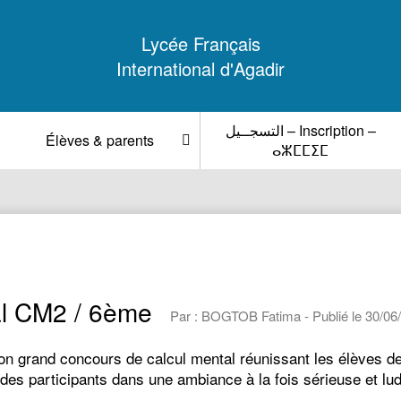
Lycée Français
International d'Agadir
التسجــيل – Inscription –
Élèves & parents
ⴰⵣⵎⵎⵉⵎ
al CM2 / 6ème
Par : BOGTOB Fatima - Publié le 30/06
 son grand concours de calcul mental réunissant les élèves
eur des participants dans une ambiance à la fois sérieuse et l