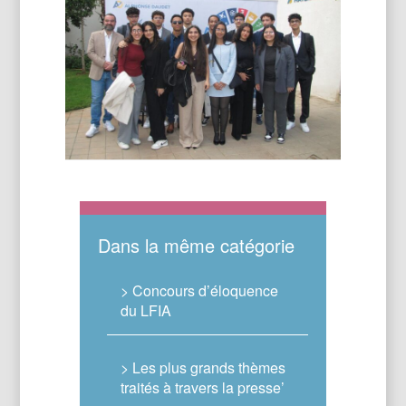
Dans la même catégorie
> Concours d’éloquence
du LFIA
> Les plus grands thèmes
traités à travers la presse’