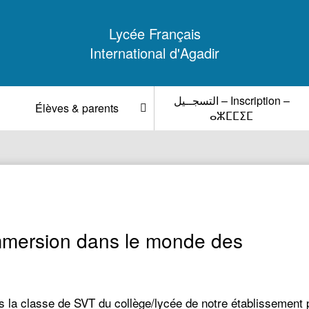
Lycée Français
International d'Agadir
التسجــيل – Inscription –
Élèves & parents
ⴰⵣⵎⵎⵉⵎ
immersion dans le monde des
 la classe de SVT du collège/lycée de notre établissement