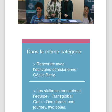
Dans la même catégorie
> Rencontre avec
l’écrivaine et historienne
Cécile Berly.
> Les sixièmes rencontrent
l’équipe « Transglobal
Car » : One dream, one
journey, two poles.