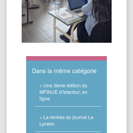
Dans la même catégorie
> Une 3ème édition du
MFINUE d’Istanbul, en
ligne
> La rentrée du journal Le
Lycéen