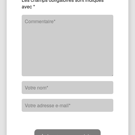
avec
*