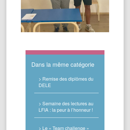
Dans la même catégorie
> Remise des diplômes du
DELE
> Semaine des lectures au
LFIA : la peur à l’honneur !
> Le « Team challenge »