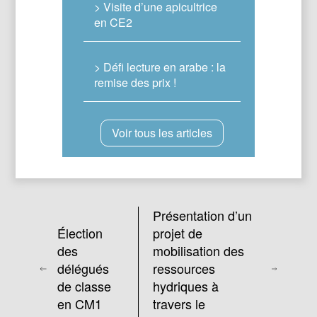
> Visite d’une apicultrice
en CE2
> Défi lecture en arabe : la
remise des prix !
Voir tous les articles
Présentation d’un
Élection
projet de
des
mobilisation des
délégués
ressources
de classe
hydriques à
en CM1
travers le