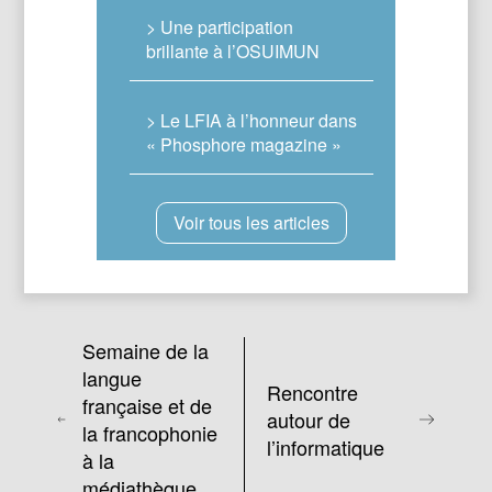
> Une participation
brillante à l’OSUIMUN
> Le LFIA à l’honneur dans
« Phosphore magazine »
Voir tous les articles
Semaine de la
langue
Rencontre
française et de
autour de
la francophonie
l’informatique
à la
médiathèque