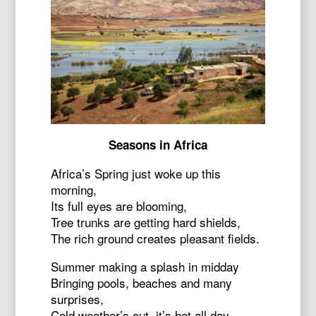
Seasons in Africa
Africa’s Spring just woke up this
morning,
Its full eyes are blooming,
Tree trunks are getting hard shields,
The rich ground creates pleasant fields.
Summer making a splash in midday
Bringing pools, beaches and many
surprises,
Cold weather’s out, it’s hot all day,