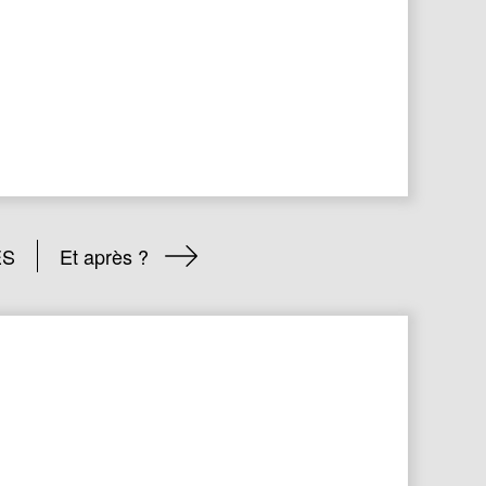
ES
Et après ?