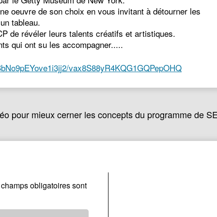
une oeuvre de son choix en vous invitant à détourner les
 un tableau.
 de révéler leurs talents créatifs et artistiques.
nts qui ont su les accompagner.....
bNo9pEYove1i3jj2/
vax8S88yR4KQG1GQPepOHQ
déo pour mieux cerner les concepts du programme de S
 champs obligatoires sont