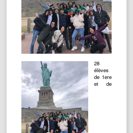
28
élèves
de 1ere
et de