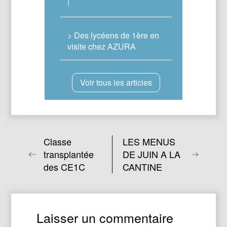
!
> Des lycéens de 1ère en
visite chez AZURA
Voir tous les articles
Classe
LES MENUS
transplantée
DE JUIN A LA
des CE1C
CANTINE
Laisser un commentaire