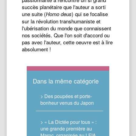
succès planétaire que l'auteur a sorti
une suite (
) qui se focalise
Homo deus
sur la révolution transhumaniste et
l'ubérisation du monde que connaissent
nos sociétés. Que l'on soit d'accord ou
pas avec l'auteur, cette oeuvre est à lire
absolument !
Dans la même catégorie
> Des poupées et porte-
bonheur venus du Japon
> « La Dictée pour tous » :
une grande première au
Maroc, organisée au LFIA