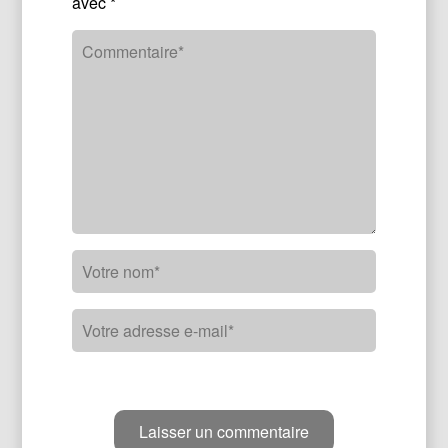
avec
*