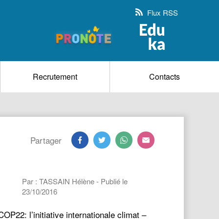
Flux RSS
Recrutement
Contacts
Partager
Par : TASSAIN Hélène - Publié le
23/10/2016
P22: l’initiative internationale climat –