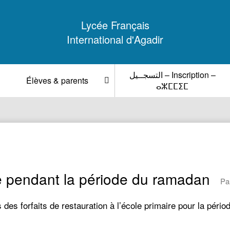
Lycée Français
International d'Agadir
التسجــيل – Inscription –
Élèves & parents
ⴰⵣⵎⵎⵉⵎ
ire pendant la période du ramadan
Pa
ifs des forfaits de restauration à l’école primaire pour l