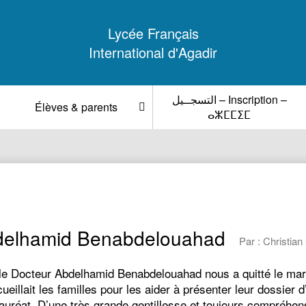
Lycée Français
International d'Agadir
التسجــيل – Inscription –
Élèves & parents
ⴰⵣⵎⵎⵉⵎ
delhamid Benabdelouahad
Par : Christia
le Docteur Abdelhamid Benabdelouahad nous a quitté le mardi
eillait les familles pour les aider à présenter leur dossie
réat. D’une très grande gentillesse et toujours compréhensi