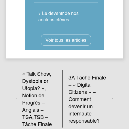
> Le devenir de nos
anciens élèves
Voir tous les articles
« Talk Show,
3A Tâche Finale
Dystopia or
– « Digital
Utopia? »,
Citizens » –
Notion de
Comment
Progrés –
devenir un
Anglais –
internaute
TSA,TSB –
responsable?
Tâche Finale