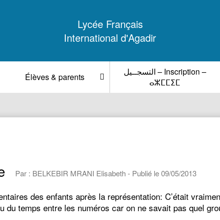
Lycée Français
International d'Agadir
التسجــيل – Inscription –
Élèves & parents
ⴰⵣⵎⵎⵉⵎ
e
Par : BELKEBIR MRANI Elisabeth - Publié le 09/05/2013
entaires des enfants après la représentation: C’était vraim
u du temps entre les numéros car on ne savait pas quel grou