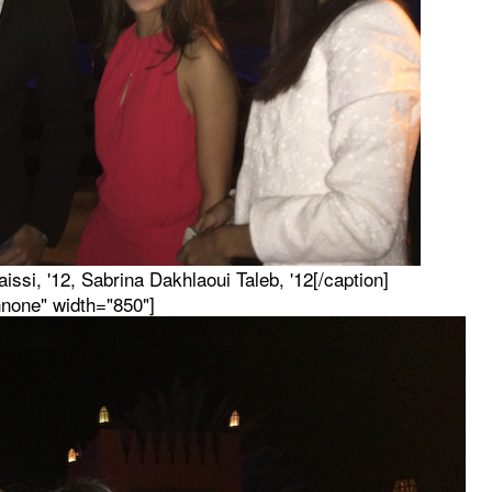
issi, '12, Sabrina Dakhlaoui Taleb, '12[/caption]
nnone" width="850"]