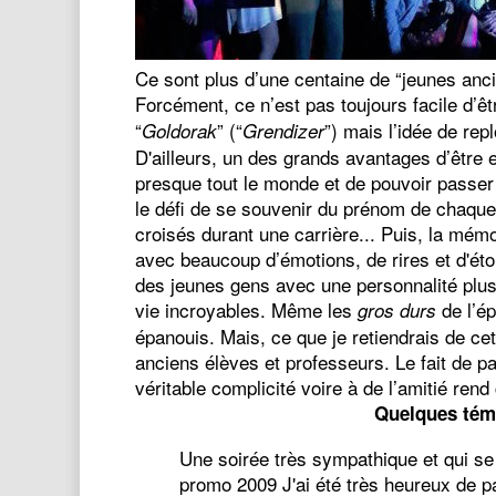
Ce sont plus d’une centaine de “jeunes anc
Forcément, ce n’est pas toujours facile d’êt
“
” (“
”) mais l’idée de rep
Goldorak
Grendizer
D'ailleurs, un des grands avantages d’être 
presque tout le monde et de pouvoir passer d
le défi de se souvenir du prénom de chaqu
croisés durant une carrière... Puis, la mém
avec beaucoup d’émotions, de rires et d'ét
des jeunes gens avec une personnalité plus 
vie incroyables. Même les
de l’é
gros durs
épanouis. Mais, ce que je retiendrais de cette
anciens élèves et professeurs. Le fait de p
véritable complicité voire à de l’amitié re
Quelques tém
Une soirée très sympathique et qui se 
promo 2009 J'ai été très heureux de pa