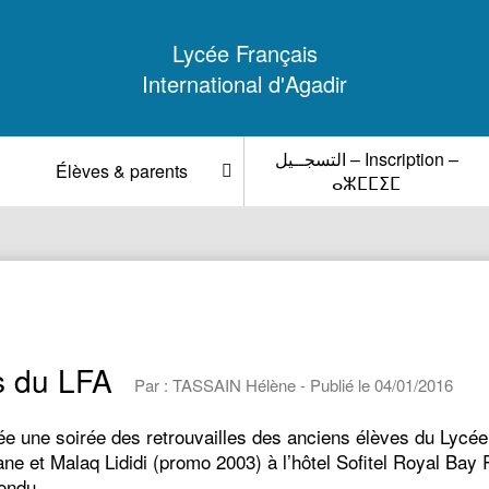
Lycée Français
International d'Agadir
التسجــيل – Inscription –
Élèves & parents
ⴰⵣⵎⵎⵉⵎ
s du LFA
Par : TASSAIN Hélène - Publié le 04/01/2016
 une soirée des retrouvailles des anciens élèves du Lycée 
et Malaq Lididi (promo 2003) à l’hôtel Sofitel Royal Bay R
épondu…