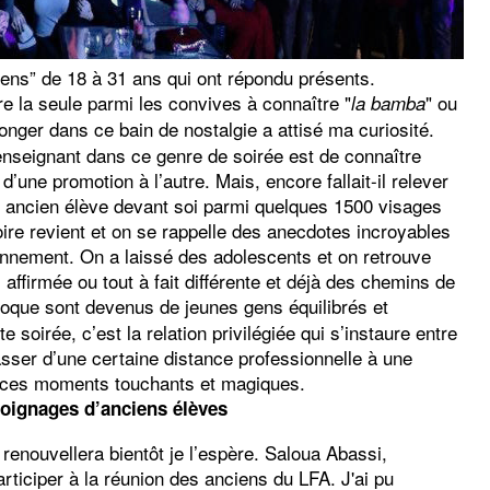
iens” de 18 à 31 ans qui ont répondu présents.
re la seule parmi les convives à connaître "
" ou
la bamba
longer dans ce bain de nostalgie a attisé ma curiosité.
enseignant dans ce genre de soirée est de connaître
’une promotion à l’autre. Mais, encore fallait-il relever
e ancien élève devant soi parmi quelques 1500 visages
oire revient et on se rappelle des anecdotes incroyables
onnement. On a laissé des adolescents et on retrouve
affirmée ou tout à fait différente et déjà des chemins de
poque sont devenus de jeunes gens équilibrés et
 soirée, c’est la relation privilégiée qui s’instaure entre
asser d’une certaine distance professionnelle à une
nd ces moments touchants et magiques.
oignages d’anciens élèves
renouvellera bientôt je l’espère. Saloua Abassi,
rticiper à la réunion des anciens du LFA. J'ai pu