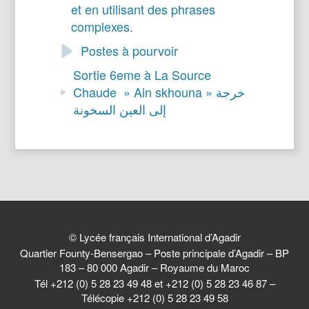
et en utilisant des phrases
complexes.
Postes à pourvoir
Sortie 6eme à La Source
Chaude » Ain skhouna » خرجة
إلى العين السخونة
© Lycée français International d’Agadir
Quartier Founty-Bensergao – Poste principale d’Agadir – BP
183 – 80 000 Agadir – Royaume du Maroc
Tél +212 (0) 5 28 23 49 48 et +212 (0) 5 28 23 46 87 –
Télécopie +212 (0) 5 28 23 49 58