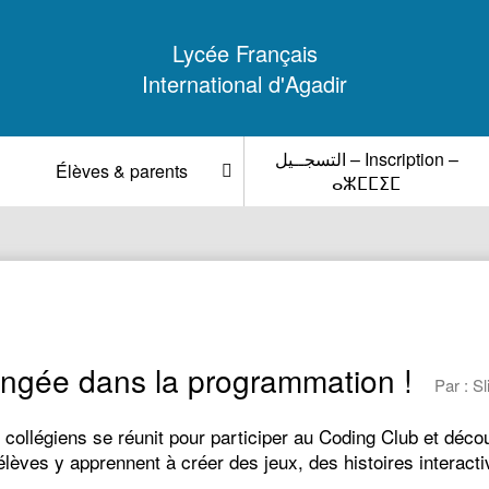
Lycée Français
International d'Agadir
التسجــيل – Inscription –
Élèves & parents
ⴰⵣⵎⵎⵉⵎ
ongée dans la programmation !
Par : S
 collégiens se réunit pour participer au Coding Club et déc
lèves y apprennent à créer des jeux, des histoires interacti