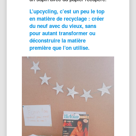
L’upcycling, c’est un peu le top
en matière de recyclage : créer
du neuf avec du vieux, sans
pour autant transformer ou
déconstruire la matière
première que l’on utilise.