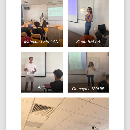
Mahmoud FELLANI
Zineb BELLA
Anis
Oumayma NOUIB