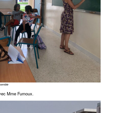
nsemble
s avec Mme Fumoux.