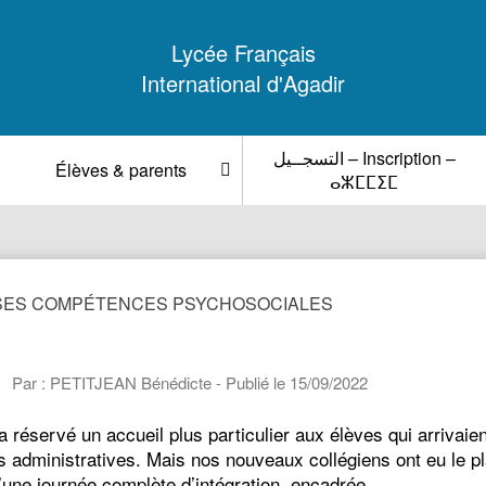
Lycée Français
International d'Agadir
التسجــيل – Inscription –
Élèves & parents
ⴰⵣⵎⵎⵉⵎ
 SES COMPÉTENCES PSYCHOSOCIALES
Par : PETITJEAN Bénédicte - Publié le 15/09/2022
 réservé un accueil plus particulier aux élèves qui arrivaien
es administratives. Mais nos nouveaux collégiens ont eu le p
d’une journée complète d’intégration, encadrée…