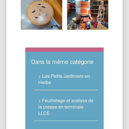
Dans la même catégorie
> Les Petits Jardiniers en
Herbe
> Feuilletage et analyse de
la presse en terminale
LLCE