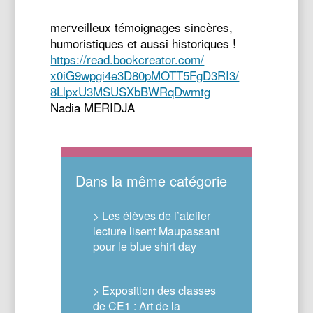
merveilleux témoignages sincères,
humoristiques et aussi historiques !
https://read.bookcreator.com/
x0iG9wpgi4e3D80pMOTT5FgD3RI3/
8LlpxU3MSUSXbBWRqDwmtg
Nadia MERIDJA
Dans la même catégorie
> Les élèves de l’atelier
lecture lisent Maupassant
pour le blue shirt day
> Exposition des classes
de CE1 : Art de la