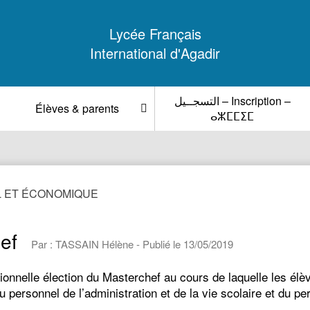
Lycée Français
International d'Agadir
التسجــيل – Inscription –
Élèves & parents
ⴰⵣⵎⵎⵉⵎ
 ET ÉCONOMIQUE
ef
Par : TASSAIN Hélène - Publié le 13/05/2019
tionnelle élection du Masterchef au cours de laquelle les é
 du personnel de l’administration et de la vie scolaire et du