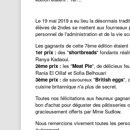
Le 19 mai 2019 a eu lieu la désormais tradit
élèves de 2ndes se mettent aux fourneaux po
personnel de l'administration et de la vie s
Les gagnants de cette 7ème édition étaient 
des "
" fondants réal
1er prix :
shortbreads
Ranya Kadaoui.
les "
", de délicieux f
2ème prix :
Meat Pie
Rania El Oillaf et Sofia Belhouari
de savoureux "
", 
3ème prix :
British eggs
cuisine britannique n'a plus de secret.
Toutes nos félicitations aux heureux gagnant
bon d'achat pour déguster des pâtisseries of
gracieusement offerts par Mme Sudlow.
Nous remercions vivement toutes les personn
évènement.